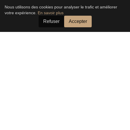
Nous utilisons des cookies pour analyser le trafic et améliorer
votre expérience.
En savoir plus
Refuser
Accepter
Sur les traces d'Arsène
Lupin, entre magie et
mentalisme
Un spectacle unique mêlant magie et
mentalisme, inspiré par l'univers mystérieux du
gentleman cambrioleur. Découvrez un voyage